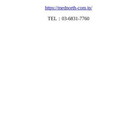
https://mednorth-com.jp/
TEL：03-6831-7760