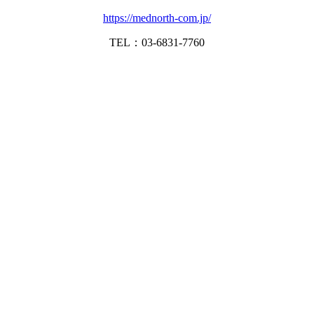
https://mednorth-com.jp/
TEL：03-6831-7760