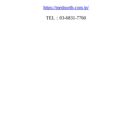
https://mednorth-com.jp/
TEL：03-6831-7760