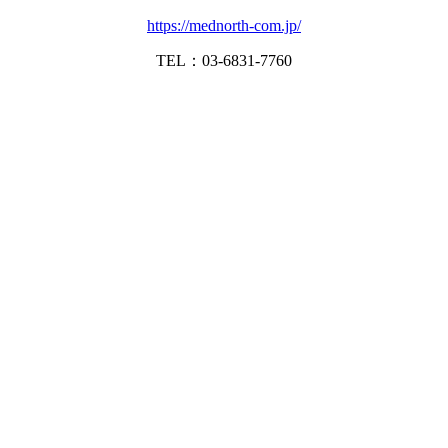
https://mednorth-com.jp/
TEL：03-6831-7760