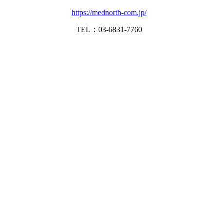
https://mednorth-com.jp/
TEL：03-6831-7760