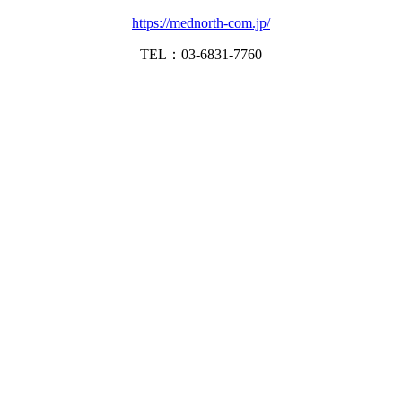
https://mednorth-com.jp/
TEL：03-6831-7760